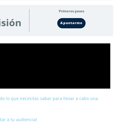
Primeros pasos
isión
Apuntarme
do lo que necesitas saber para llevar a cabo una
tar a tu audiencia!