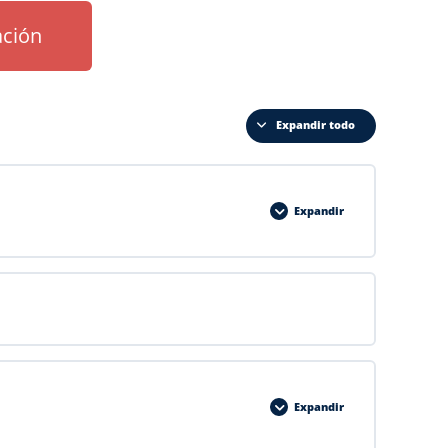
iación
Expandir todo
Expandir
Expandir