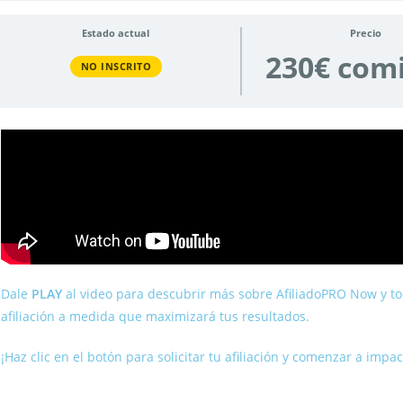
Estado actual
Precio
230€ com
NO INSCRITO
Dale
PLAY
al video para descubrir más sobre AfiliadoPRO Now y to
afiliación a medida que maximizará tus resultados.
¡Haz clic en el botón para solicitar tu afiliación y comenzar a impac