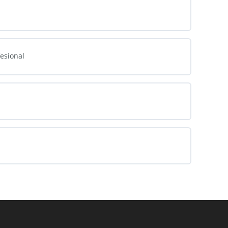
esional
n