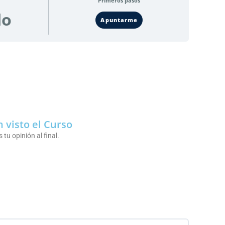
Primeros pasos
do
Apuntarme
 visto el Curso
tu opinión al final.