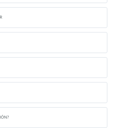
R
IÓN?