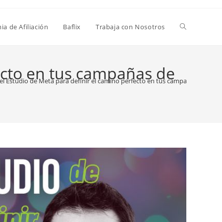
a de Afiliación
Baflix
Trabaja con Nosotros
ecto en tus campañas de
l Estudio de Meta para definir el camino perfecto en tus campañas de publ