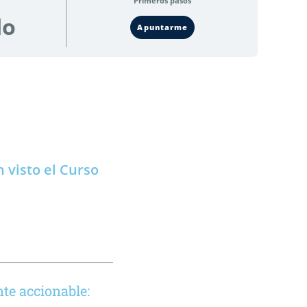
Primeros pasos
do
Apuntarme
 visto el Curso
te accionable: